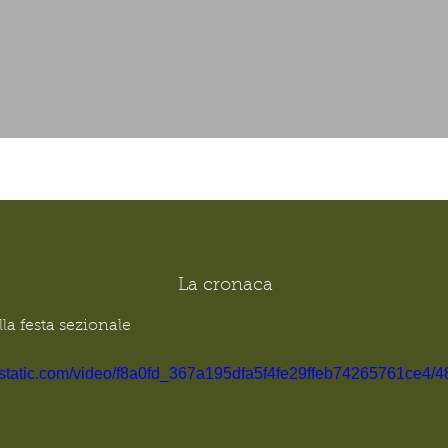
La cronaca
a festa sezionale
ixstatic.com/video/f8a0fd_367a195dfa5f4fe29ffeb74265761ce4/4