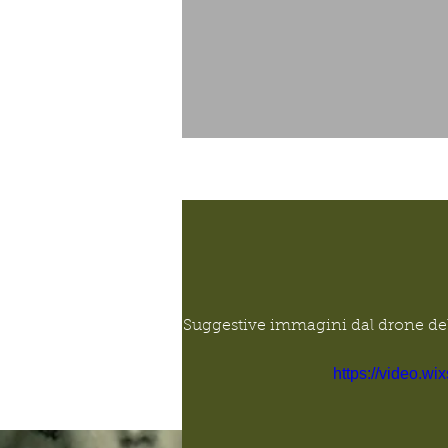
Suggestive immagini dal drone dell
https://video.w