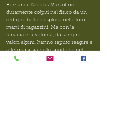
Bernard e Nicolas Marzolino 
duramente colpiti nel fisico da un 
ordigno bellico esploso nelle loro 
mani di ragazzini. Ma con la 
tenacia e la volontà, da sempre 
valori alpini, hanno saputo reagire e 
affermarsi sia nello sport che nel 
sociale.
Tutta la cerimaoni è stata 
accompagnata da ben due fanfare, 
la nostra valsusina e quella della 
Sezione di Pinerolo nostra gemella.
Dopo la Santa Messa, un buon 
pranzo ristoratore accompagnato 
nel finale da canti e esecuzioni 
musicali in completa libertà.
Bilancio quindi estremamente 
positivo, che rende gli uomini della 