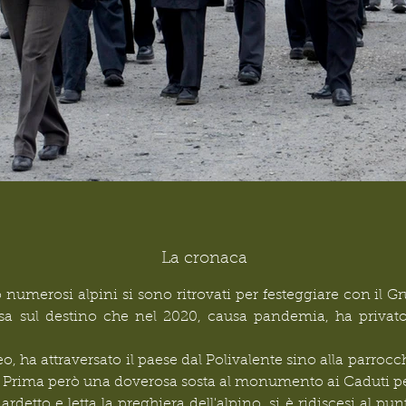
La cronaca
 numerosi alpini si sono ritrovati per festeggiare con il G
 sul destino che nel 2020, causa pandemia, ha privato gli
, ha attraversato il paese dal Polivalente sino alla parrocch
i. Prima però una doverosa sosta al monumento ai Caduti pe
etto e letta la preghiera dell'alpino, si è ridiscesi al punto