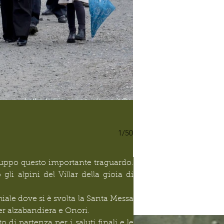
1/50
ruppo questo importante traguardo. 
 alpini del Villar della gioia di 
iale dove si è svolta la Santa Messa 
r alzabandiera e Onori.
 di partenza per i saluti finali e le 