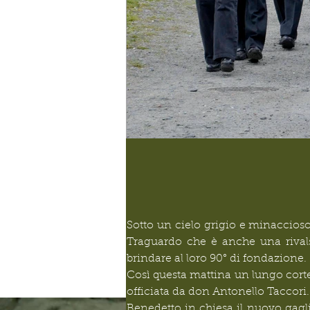
Sotto un cielo grigio e minaccioso
Traguardo che è anche una rivalsa
brindare al loro 90° di fondazione.
Così questa mattina un lungo corteo
officiata da don Antonello Taccor
Benedetto in chiesa il nuovo gagliard