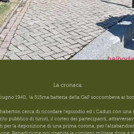
La cronaca
giugno 1940,  la 515ma batteria della GaF soccombeva ai bo
aberton cerca di ricordare l'episodio ed i Caduti con una
ito pubblico di turisti, il corteo dei partecipanti, attraversa
er la deposizione di una prima corona, per l'alzabandiera, 
izione. Benedizione poi ripetuta la cimitero militare dove è