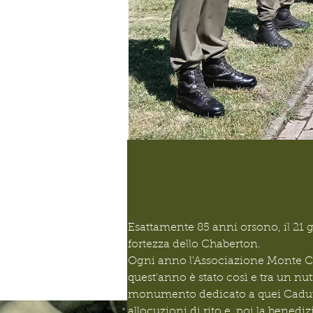
0001 Cesana Chaberton .jpg
Esattamente 85 anni orsono, il 21 
fortezza dello Chaberton.
Ogni anno l'Associazione Monte Ch
quest'anno è stato così e tra un nutr
monumento dedicato a quei Caduti p
allocuzioni di rito e  poi la bened