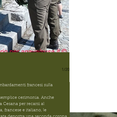
0002 Cesana Chaberton .jp
1/20
mbardamenti francesi sulla 
 semplice cerimonia. Anche 
va Cesana per recarsi al 
francese e italiano, le 
 stata depostra una seconda corona.